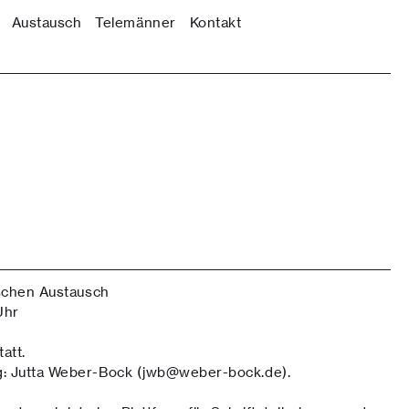
Austausch
Telemänner
Kontakt
ischen Austausch
Uhr
att.
: Jutta Weber-Bock (jwb@weber-bock.de).